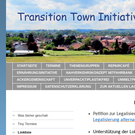
STARTSEITE
TERMINE
THEMENGRUPPEN
REPAIRCAFÉ
ERNÄHRUNGSINITIATIVE
NAHVERKEHRSKONZEPT MITFAHRBANK
ACKERGEMEINSCHAFT
UNVERPACKT/PLASTIKFREI
UMWELTP
IMPRESSUM
DATENSCHUTZERKLÄRUNG
ZUR AKTUELLEN LA
Petition zur Legalis
Was bisher geschah
Legalisierung altern
Tiny Termine
Unterstützung der Lo
Linkliste