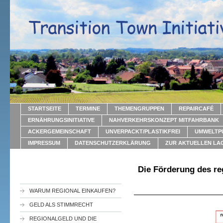
STARTSEITE
TERMINE
THEMENGRUPPEN
REPAIRCAFÉ
ERNÄHRUNGSINITIATIVE
NAHVERKEHRSKONZEPT MITFAHRBANK
ACKERGEMEINSCHAFT
UNVERPACKT/PLASTIKFREI
UMWELTP
IMPRESSUM
DATENSCHUTZERKLÄRUNG
ZUR AKTUELLEN LA
Die Förderung des reg
WARUM REGIONAL EINKAUFEN?
GELD ALS STIMMRECHT
REGIONALGELD UND DIE