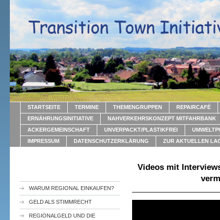
STARTSEITE
TERMINE
THEMENGRUPPEN
REPAIRCAFÉ
ERNÄHRUNGSINITIATIVE
NAHVERKEHRSKONZEPT MITFAHRBANK
ACKERGEMEINSCHAFT
UNVERPACKT/PLASTIKFREI
UMWELTP
IMPRESSUM
DATENSCHUTZERKLÄRUNG
ZUR AKTUELLEN LA
Videos mit Interview
verm
WARUM REGIONAL EINKAUFEN?
GELD ALS STIMMRECHT
REGIONALGELD UND DIE