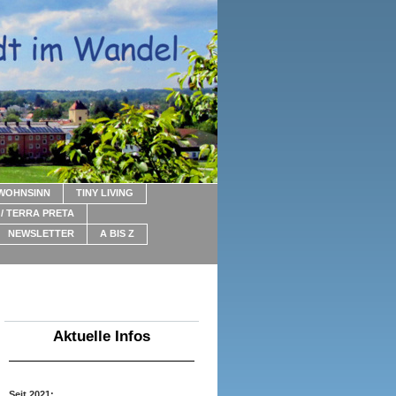
WOHNSINN
TINY LIVING
/ TERRA PRETA
NEWSLETTER
A BIS Z
Aktuelle Infos
Seit 2021: