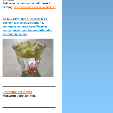
Solidarische Landwirtschaft direkt in
Grafing:
https://www.kerschbaumerhof.de/
INFOS, TIPPS und GEDANKEN zu
Themen wie Selbstversorgung,
Immunsystem oder neue Wege in
der gegenwärtigen herausfordernden
Zeit finden Sie
hier
Profiteure der Angst
NDR/arte 2009, 54 min.