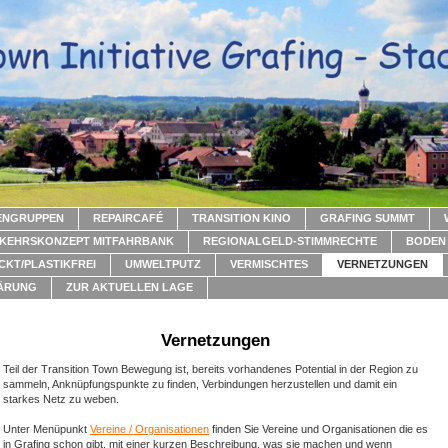
ENGRUPPEN
REPAIRCAFÉ
TRANSITION KINO
GRAFING SUMMT
KEHRSKONZEPT MITFAHRBANK
REGIONALGELD-STIMMRECHTE
BODEN 
CKT/PLASTIKFREI
UMWELTPUTZ
VERMISCHTES
VERNETZUNGEN
ÄRUNG
ZUR AKTUELLEN LAGE
Vernetzungen
Teil der Transition Town Bewegung ist, bereits vorhandenes Potential in der Region zu
sammeln, Anknüpfungspunkte zu finden, Verbindungen herzustellen und damit ein
starkes Netz zu weben.
Unter Menüpunkt
Vereine / Organisationen
finden Sie Vereine und Organisationen die es
in Grafing schon gibt, mit einer kurzen Beschreibung, was sie machen und wenn