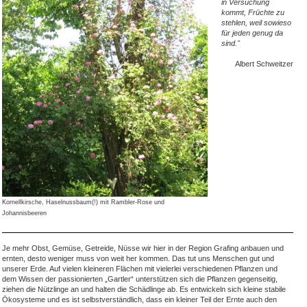
in Versuchung
kommt, Früchte zu
stehlen, weil sowieso
für jeden genug da
sind."
Albert Schweitzer
Kornellkirsche, Haselnussbaum(!) mit Rambler-Rose und
Johannisbeeren
Je mehr Obst, Gemüse, Getreide, Nüsse wir hier in der Region Grafing anbauen und
ernten, desto weniger muss von weit her kommen. Das tut uns Menschen gut und
unserer Erde. Auf vielen kleineren Flächen mit vielerlei verschiedenen Pflanzen und
dem Wissen der passionierten „Gartler“ unterstützen sich die Pflanzen gegenseitig,
ziehen die Nützlinge an und halten die Schädlinge ab. Es entwickeln sich kleine stabile
Ökosysteme und es ist selbstverständlich, dass ein kleiner Teil der Ernte auch den