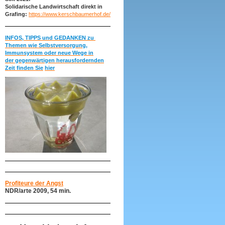
Solidarische Landwirtschaft direkt in
Grafing:
https://www.kerschbaumerhof.de/
INFOS, TIPPS und GEDANKEN zu
Themen wie Selbstversorgung,
Immunsystem oder neue Wege in
der gegenwärtigen herausfordernden
Zeit finden Sie
hier
Profiteure der Angst
NDR/arte 2009, 54 min.