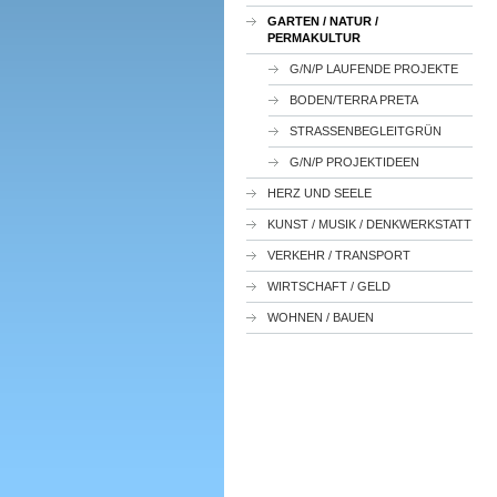
GARTEN / NATUR /
PERMAKULTUR
G/N/P LAUFENDE PROJEKTE
BODEN/TERRA PRETA
STRASSENBEGLEITGRÜN
G/N/P PROJEKTIDEEN
HERZ UND SEELE
KUNST / MUSIK / DENKWERKSTATT
VERKEHR / TRANSPORT
WIRTSCHAFT / GELD
WOHNEN / BAUEN