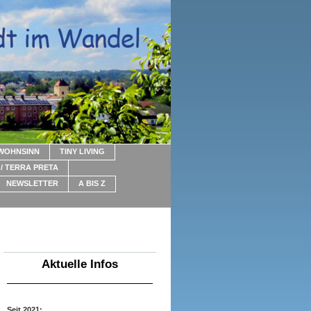
WOHNSINN
TINY LIVING
/ TERRA PRETA
NEWSLETTER
A BIS Z
Aktuelle Infos
Seit 2021: