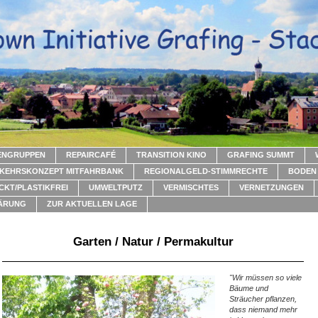
ENGRUPPEN
REPAIRCAFÉ
TRANSITION KINO
GRAFING SUMMT
KEHRSKONZEPT MITFAHRBANK
REGIONALGELD-STIMMRECHTE
BODEN 
CKT/PLASTIKFREI
UMWELTPUTZ
VERMISCHTES
VERNETZUNGEN
ÄRUNG
ZUR AKTUELLEN LAGE
Garten / Natur / Permakultur
"Wir müssen so viele
Bäume und
Sträucher pflanzen,
dass niemand mehr