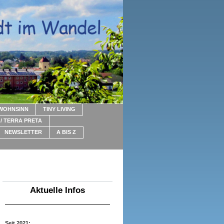
WOHNSINN
TINY LIVING
/ TERRA PRETA
NEWSLETTER
A BIS Z
Aktuelle Infos
Seit 2021: