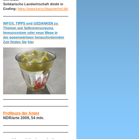
Solidarische Landwirtschaft direkt in
Grafing:
https://www.kerschbaumerhof.de/
INFOS, TIPPS und GEDANKEN zu
Themen wie Selbstversorgung,
Immunsystem oder neue Wege in
der gegenwärtigen herausfordernden
Zeit finden Sie
hier
Profiteure der Angst
NDR/arte 2009, 54 min.