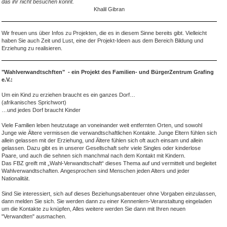
das ihr nicht besuchen könnt.
Khalil Gibran
Wir freuen uns über Infos zu Projekten, die es in diesem Sinne bereits gibt. Vielleicht
haben Sie auch Zeit und Lust, eine der Projekt-Ideen aus dem Bereich Bildung und
Erziehung zu realisieren.
"Wahlverwandtschften" - ein Projekt des Familien- und BürgerZentrum Grafing
e.V.:
Um ein Kind zu erziehen braucht es ein ganzes Dorf…
(afrikanisches Sprichwort)
…und jedes Dorf braucht Kinder
Viele Familien leben heutzutage an voneinander weit entfernten Orten, und sowohl
Junge wie Ältere vermissen die verwandtschaftlichen Kontakte. Junge Eltern fühlen sich
allein gelassen mit der Erziehung, und Ältere fühlen sich oft auch einsam und allein
gelassen. Dazu gibt es in unserer Gesellschaft sehr viele Singles oder kinderlose
Paare, und auch die sehnen sich manchmal nach dem Kontakt mit Kindern.
Das FBZ greift mit „Wahl-Verwandtschaft“ dieses Thema auf und vermittelt und begleitet
Wahlverwandtschaften. Angesprochen sind Menschen jeden Alters und jeder
Nationalität.
Sind Sie interessiert, sich auf dieses Beziehungsabenteuer ohne Vorgaben einzulassen,
dann melden Sie sich. Sie werden dann zu einer Kennenlern-Veranstaltung eingeladen
um die Kontakte zu knüpfen, Alles weitere werden Sie dann mit Ihren neuen
"Verwandten" ausmachen.