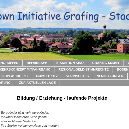
ENGRUPPEN
REPAIRCAFÉ
TRANSITION KINO
GRAFING SUMMT
KEHRSKONZEPT MITFAHRBANK
REGIONALGELD-STIMMRECHTE
BODEN 
CKT/PLASTIKFREI
UMWELTPUTZ
VERMISCHTES
VERNETZUNGEN
ÄRUNG
ZUR AKTUELLEN LAGE
Bildung / Erziehung - laufende Projekte
Eure Kinder sind nicht eure Kinder,
Ihr könnt ihnen eure Liebe geben,
aber nicht eure Gedanken.
Ihre Seelen wohnen im Haus von morgen,