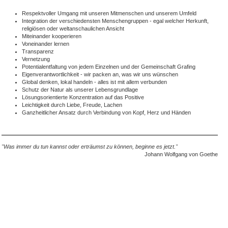
Respektvoller Umgang mit unseren Mitmenschen und unserem Umfeld
Integration der verschiedensten Menschengruppen - egal welcher Herkunft,
religiösen oder weltanschaulichen Ansicht
Miteinander kooperieren
Voneinander lernen
Transparenz
Vernetzung
Potentialentfaltung von jedem Einzelnen und der Gemeinschaft Grafing
Eigenverantwortlichkeit - wir packen an, was wir uns wünschen
Global denken, lokal handeln - alles ist mit allem verbunden
Schutz der Natur als unserer Lebensgrundlage
Lösungsorientierte Konzentration auf das Positive
Leichtigkeit durch Liebe, Freude, Lachen
Ganzheitlicher Ansatz durch Verbindung von Kopf, Herz und Händen
"Was immer du tun kannst oder erträumst zu können,
beginne es jetzt."
Johann Wolfgang von Goethe