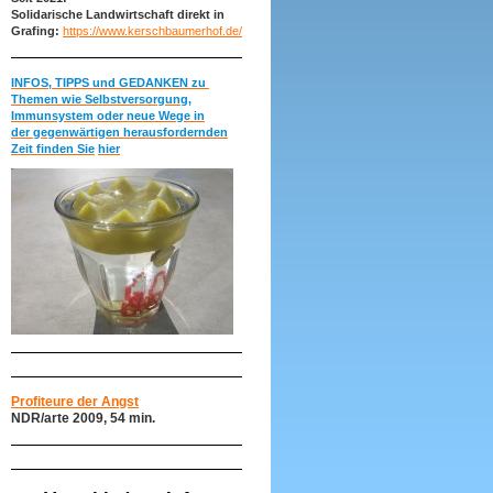
Solidarische Landwirtschaft direkt in
Grafing:
https://www.kerschbaumerhof.de/
INFOS, TIPPS und GEDANKEN zu
Themen wie Selbstversorgung,
Immunsystem oder neue Wege in
der gegenwärtigen herausfordernden
Zeit finden Sie
hier
Profiteure der Angst
NDR/arte 2009, 54 min.