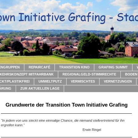
ENGRUPPEN
REPAIRCAFÉ
TRANSITION KINO
GRAFING SUMMT
KEHRSKONZEPT MITFAHRBANK
REGIONALGELD-STIMMRECHTE
BODEN 
CKT/PLASTIKFREI
UMWELTPUTZ
VERMISCHTES
VERNETZUNGEN
ÄRUNG
ZUR AKTUELLEN LAGE
Grundwerte der Transition Town Initiative Grafing
"In jedem von uns steckt eine einmalige Chance, die niemand stellvertretend für ihn
ergreifen kann."
Erwin Ringel