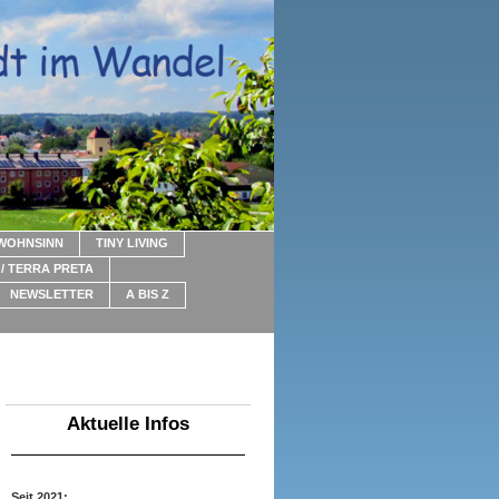
WOHNSINN
TINY LIVING
/ TERRA PRETA
NEWSLETTER
A BIS Z
Aktuelle Infos
Seit 2021: