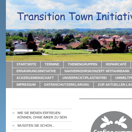
STARTSEITE
TERMINE
THEMENGRUPPEN
REPAIRCAFÉ
ERNÄHRUNGSINITIATIVE
NAHVERKEHRSKONZEPT MITFAHRBANK
ACKERGEMEINSCHAFT
UNVERPACKT/PLASTIKFREI
UMWELTP
IMPRESSUM
DATENSCHUTZERKLÄRUNG
ZUR AKTUELLEN LA
WIE SIE BIENEN ERFREUEN
KÖNNEN, OHNE IMKER ZU SEIN
WUSSTEN SIE SCHON...