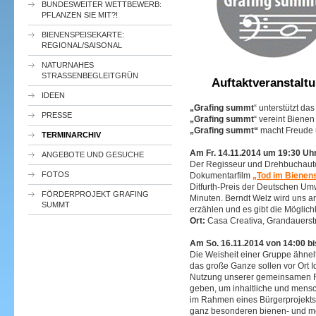
BUNDESWEITER WETTBEWERB:
PFLANZEN SIE MIT?!
BIENENSPEISEKARTE:
REGIONAL/SAISONAL
NATURNAHES
STRASSENBEGLEITGRÜN
Auftaktveranstalt
IDEEN
„Grafing summt
“ unterstützt d
PRESSE
„Grafing summt
“ vereint Biene
„Grafing summt“
macht Freude 
TERMINARCHIV
Am Fr. 14.11.2014 um 19:30 Uh
ANGEBOTE UND GESUCHE
Der Regisseur und Drehbuchauto
FOTOS
Dokumentarfilm
„Tod im Bienen
Ditfurth-Preis der Deutschen Umw
FÖRDERPROJEKT GRAFING
Minuten. Berndt Welz wird uns 
SUMMT
erzählen und es gibt die Möglich
Ort:
Casa Creativa, Grandauerstr.
Am So. 16.11.2014 von 14:00 b
Die Weisheit einer Gruppe ähnelt
das große Ganze sollen vor Ort
Nutzung unserer gemeinsamen R
geben, um inhaltliche und mensc
im Rahmen eines Bürgerprojekts 
ganz besonderen bienen- und m