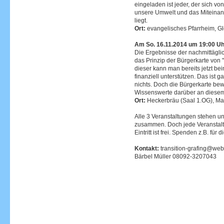
eingeladen ist jeder, der sich 
unsere Umwelt und das Miteina
liegt.
Ort:
evangelisches Pfarrheim, Glo
Am So. 16.11.2014 um 19:00 U
Die Ergebnisse der nachmittägl
das Prinzip der Bürgerkarte von "
dieser kann man bereits jetzt be
finanziell unterstützen. Das ist
nichts. Doch die Bürgerkarte bew
Wissenswerte darüber an diese
Ort:
Heckerbräu (Saal 1.OG), Mar
Alle 3 Veranstaltungen stehen u
zusammen. Doch jede Veranstalt
Eintritt ist frei. Spenden z.B. fü
Kontakt:
transition-grafing@web
Bärbel Müller 08092-3207043