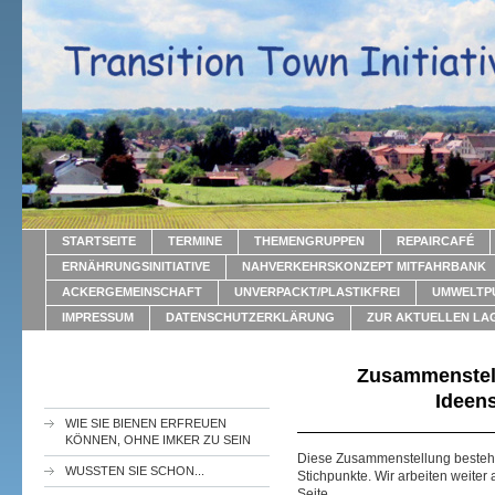
STARTSEITE
TERMINE
THEMENGRUPPEN
REPAIRCAFÉ
ERNÄHRUNGSINITIATIVE
NAHVERKEHRSKONZEPT MITFAHRBANK
ACKERGEMEINSCHAFT
UNVERPACKT/PLASTIKFREI
UMWELTP
IMPRESSUM
DATENSCHUTZERKLÄRUNG
ZUR AKTUELLEN LA
Zusammenstell
Ideen
WIE SIE BIENEN ERFREUEN
KÖNNEN, OHNE IMKER ZU SEIN
Diese Zusammenstellung besteht 
WUSSTEN SIE SCHON...
Stichpunkte. Wir arbeiten weiter
Seite.