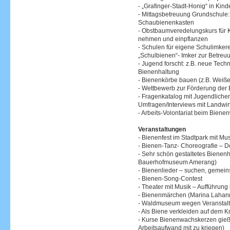
- „Grafinger-Stadt-Honig“ in Kind
- Mittagsbetreuung Grundschule: V
Schaubienenkasten
- Obstbaumveredelungskurs für 
nehmen und einpflanzen
- Schulen für eigene Schulimker
„Schulbienen“- Imker zur Betreu
- Jugend forscht: z.B. neue Te
Bienenhaltung
- Bienenkörbe bauen (z.B. Weiß
- Wettbewerb zur Förderung der 
- Fragenkatalog mit Jugendliche
Umfragen/Interviews mit Landwi
- Arbeits-Volontariat beim Bien
Veranstaltungen
- Bienenfest im Stadtpark mit Mu
- Bienen-Tanz- Choreografie – 
- Sehr schön gestaltetes Bienenh
Bauerhofmuseum Amerang)
- Bienenlieder – suchen, gemei
- Bienen-Song-Contest
- Theater mit Musik – Aufführung
- Bienenmärchen (Marina Lahan
- Waldmuseum wegen Veranstal
- Als Biene verkleiden auf dem K
- Kurse Bienenwachskerzen gieß
Arbeitsaufwand mit zu kriegen)