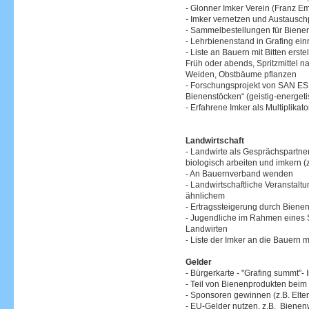
- Glonner Imker Verein (Franz 
- Imker vernetzen und Austauschp
- Sammelbestellungen für Bienenm
- Lehrbienenstand in Grafing ein
- Liste an Bauern mit Bitten erst
Früh oder abends, Spritzmittel 
Weiden, Obstbäume pflanzen
- Forschungsprojekt von SAN ES
Bienenstöcken“ (geistig-energeti
- Erfahrene Imker als Multiplika
Landwirtschaft
- Landwirte als Gesprächspartne
biologisch arbeiten und imkern (
- An Bauernverband wenden
- Landwirtschaftliche Veranstalt
ähnlichem
- Ertragssteigerung durch Biene
- Jugendliche im Rahmen eines S
Landwirten
- Liste der Imker an die Bauern 
Gelder
- Bürgerkarte - "Grafing summt"- I
- Teil von Bienenprodukten beim 
- Sponsoren gewinnen (z.B. Elte
- EU-Gelder nutzen, z.B. Biene