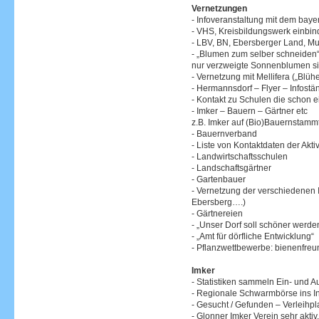
Vernetzungen
- Infoveranstaltung mit dem bay
- VHS, Kreisbildungswerk einbi
- LBV, BN, Ebersberger Land, M
- „Blumen zum selber schneiden“
nur verzweigte Sonnenblumen sin
- Vernetzung mit Mellifera („Blü
- Hermannsdorf – Flyer – Infostä
- Kontakt zu Schulen die schon e
- Imker – Bauern – Gärtner etc
z.B. Imker auf (Bio)Bauernstamm
- Bauernverband
- Liste von Kontaktdaten der Akti
- Landwirtschaftsschulen
- Landschaftsgärtner
- Gartenbauer
- Vernetzung der verschiedenen 
Ebersberg….)
- Gärtnereien
- „Unser Dorf soll schöner werde
- „Amt für dörfliche Entwicklung“
- Pflanzwettbewerbe: bienenfreu
Imker
- Statistiken sammeln Ein- und A
- Regionale Schwarmbörse ins In
- Gesucht / Gefunden – Verleihpl
- Glonner Imker Verein sehr aktiv,