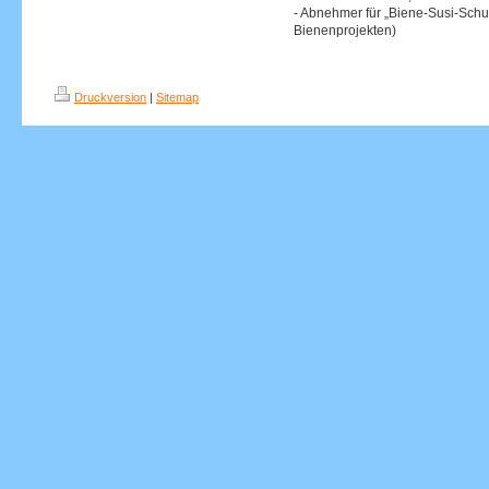
- Abnehmer für „Biene-Susi-Sch
Bienenprojekten)
Druckversion
|
Sitemap