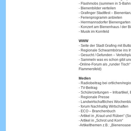
- Flashmobs (summen in S-Bahn,
- Bienenbilder verteilen
- Grafinger Stadtfest – Bienentan
- Ferienprogramm anbieten
- Herrmannsdorfer Bienengarte
- Konzert am Bienenhaus / der 
- Musik im Kornfeld
WWW
- Seite der Stadt Grafing mit But
- Regionale Schwarmbörse ins In
- Gesucht / Gefunden – Verleihpl
- Sammeln was es schon gibt un
-Online-Forum als „runder Tisch
Flammersfeld)
Medien
- Radiobeitrag bei ortlichen/reg
- TV-Beitrag
- Schülerzeitungen – Infoartikel
- Regionale Presse
- Landwirtschaftliches Wochenbla
- forum Nachhaltig Wirtschaften
- ECO – Branchenbuch
- Artikel in „Kraut und Rüben“ (
- Artikel in „Schrot und Korn“
-Artikelthemen z.B.: „Bienenoase