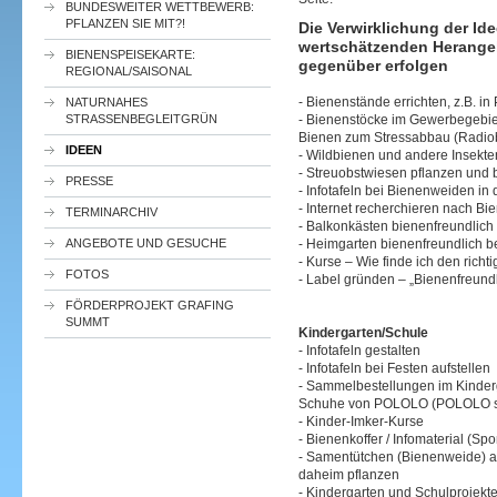
BUNDESWEITER WETTBEWERB:
PFLANZEN SIE MIT?!
Die Verwirklichung der Ide
wertschätzenden Herange
BIENENSPEISEKARTE:
gegenüber erfolgen
REGIONAL/SAISONAL
- Bienenstände errichten, z.B. in 
NATURNAHES
STRASSENBEGLEITGRÜN
- Bienenstöcke im Gewerbegebi
Bienen zum Stressabbau (Radiobe
IDEEN
- Wildbienen und andere Insekte
- Streuobstwiesen pflanzen und 
PRESSE
- Infotafeln bei Bienenweiden in
- Internet recherchieren nach B
TERMINARCHIV
- Balkonkästen bienenfreundlich
ANGEBOTE UND GESUCHE
- Heimgarten bienenfreundlich b
- Kurse – Wie finde ich den rich
FOTOS
- Label gründen – „Bienenfreundl
FÖRDERPROJEKT GRAFING
SUMMT
Kindergarten/Schule
- Infotafeln gestalten
- Infotafeln bei Festen aufstellen
- Sammelbestellungen im Kinderg
Schuhe von POLOLO (POLOLO spe
- Kinder-Imker-Kurse
- Bienenkoffer / Infomaterial (
- Samentütchen (Bienenweide) an
daheim pflanzen
- Kindergarten und Schulprojekt