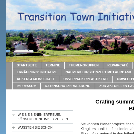
STARTSEITE
TERMINE
THEMENGRUPPEN
REPAIRCAFÉ
ERNÄHRUNGSINITIATIVE
NAHVERKEHRSKONZEPT MITFAHRBANK
ACKERGEMEINSCHAFT
UNVERPACKT/PLASTIKFREI
UMWELTP
IMPRESSUM
DATENSCHUTZERKLÄRUNG
ZUR AKTUELLEN LA
Grafing summt 
B
WIE SIE BIENEN ERFREUEN
KÖNNEN, OHNE IMKER ZU SEIN
Sie können Bienenprojekte finan
WUSSTEN SIE SCHON...
Klingt erstaunlich - funktioniert 
Sie kaufen regional in den teil