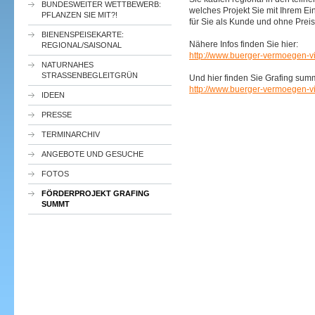
BUNDESWEITER WETTBEWERB:
welches Projekt Sie mit Ihrem Ei
PFLANZEN SIE MIT?!
für Sie als Kunde und ohne Prei
BIENENSPEISEKARTE:
Nähere Infos finden Sie hier:
REGIONAL/SAISONAL
http://www.buerger-vermoegen-vi
NATURNAHES
STRASSENBEGLEITGRÜN
Und hier finden Sie Grafing summ
http://www.buerger-vermoegen-v
IDEEN
PRESSE
TERMINARCHIV
ANGEBOTE UND GESUCHE
FOTOS
FÖRDERPROJEKT GRAFING
SUMMT