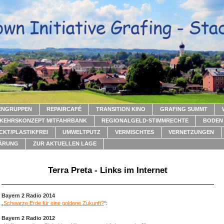
ENGRUPPEN
REPAIRCAFÉ
TRANSITION KINO
GRAFING SUMMT
KEHRSKONZEPT MITFAHRBANK
REGIONALGELD-STIMMRECHTE
BODEN 
CKT/PLASTIKFREI
UMWELTPUTZ
VERMISCHTES
VERNETZUNGEN
ÄRUNG
ZUR AKTUELLEN LAGE
Terra Preta - Links im Internet
Bayern 2 Radio 2014
„
Schwarze Erde für eine goldene Zukunft?
“:
Bayern 2 Radio 2012