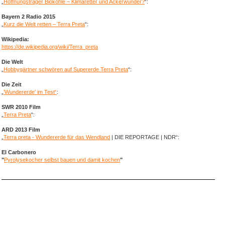
„
Hoffnungsträger Biokohle – Klimaretter und Ackerwunder?
“:
Bayern 2 Radio 2015
„
Kurz die Welt retten – Terra Preta
“:
Wikipedia:
https://de.wikipedia.org/wiki/Terra_preta
Die Welt
„
Hobbygärtner schwören auf Supererde Terra Preta
“:
Die Zeit
„
'Wundererde' im Test“
:
SWR 2010 Film
„
Terra Preta
“:
ARD 2013 Film
„
Terra preta - Wundererde für das Wendland
| DIE REPORTAGE | NDR“:
El Carbonero
"
Pyrolysekocher selbst bauen und damit kochen
"