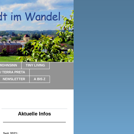
WOHNSINN
TINY LIVING
/ TERRA PRETA
NEWSLETTER
A BIS Z
Aktuelle Infos
Seit 2021: