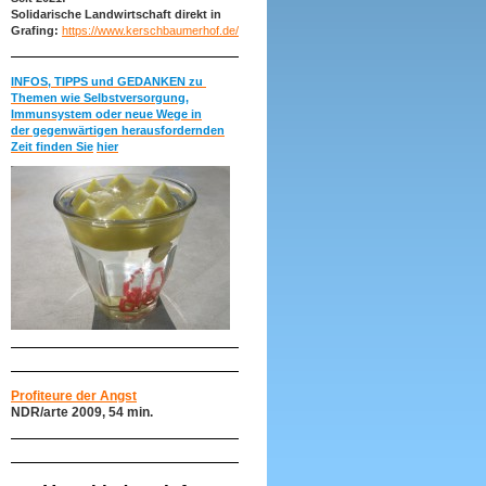
Solidarische Landwirtschaft direkt in
Grafing:
https://www.kerschbaumerhof.de/
INFOS, TIPPS und GEDANKEN zu
Themen wie Selbstversorgung,
Immunsystem oder neue Wege in
der gegenwärtigen herausfordernden
Zeit finden Sie
hier
Profiteure der Angst
NDR/arte 2009, 54 min.